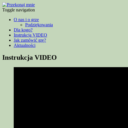
Toggle navigation
O nas i o grze
Podziękowania
Dla kogo?
Instrukcja VIDEO
Jak zamówić grę?
Aktualności
Instrukcja VIDEO